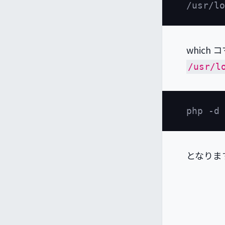
whic
/usr/l
となりま