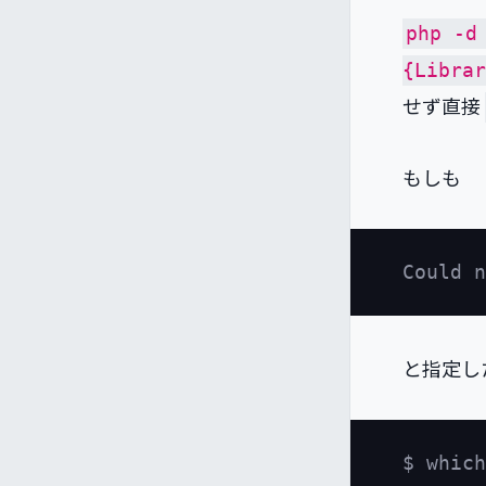
php -d
{Libra
せず直接
もしも
と指定し
$ which