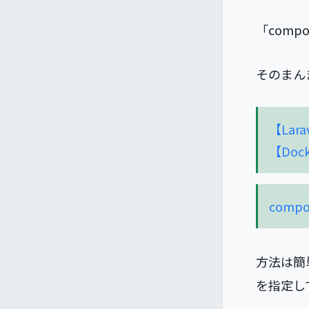
「compo
そのまん
【Lar
【Doc
comp
方法は簡
を指定し