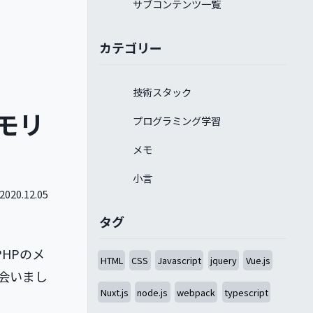
サブコンテンツ一覧
カテゴリー
技術スタック
メモリ
プログラミング学習
メモ
小言
2020.12.05
タグ
PHPのメ
HTML
CSS
Javascript
jquery
Vue.js
会いまし
Nuxt.js
node.js
webpack
typescript