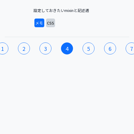
設定しておきたいmixinと記述週
メモ
CSS
1
2
3
4
5
6
7