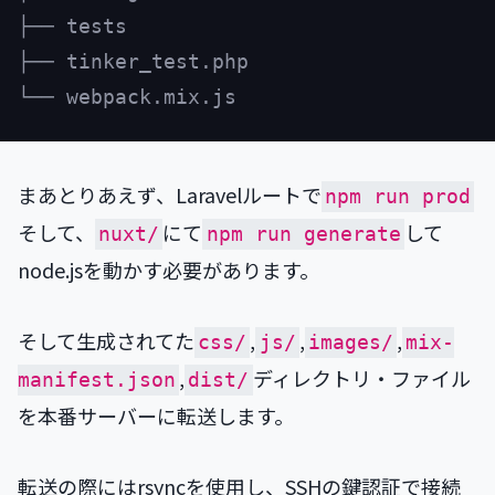
├── tests

├── tinker_test.php

まあとりあえず、Laravelルートで
npm run prod
そして、
にて
して
nuxt/
npm run generate
node.jsを動かす必要があります。
そして生成されてた
,
,
,
css/
js/
images/
mix-
,
ディレクトリ・ファイル
manifest.json
dist/
を本番サーバーに転送します。
転送の際にはrsyncを使用し、SSHの鍵認証で接続