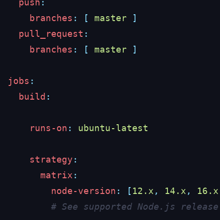
  push
    branches
:
 [
 master
  pull_request
    branches
:
 [
 master
jobs
  build
    runs-on
:
    strategy
      matrix
        node-version
:
 [
12.x
,
 14.x
,
 16.x