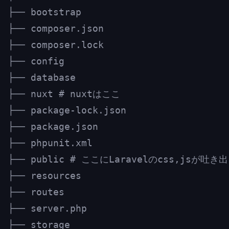
├── bootstrap

├── composer.json

├── composer.lock

├── config

├── database

├── nuxt # nuxtはここ

├── package-lock.json

├── package.json

├── phpunit.xml

├── public # ここにLaravelのcss,jsが吐き
├── resources

├── routes

├── server.php

├── storage
