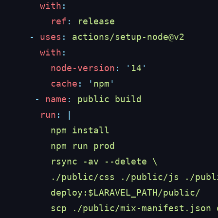
      with
        ref
:
    -
 uses
:
      with
        node-version
:
 '
14
        cache
:
 '
npm
     -
 name
:
      run
: