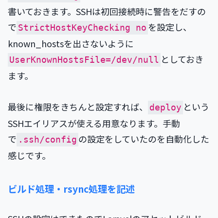
書いておきます。SSHは初回接続時に警告をだすの
で
を設定し、
StrictHostKeyChecking no
known_hostsを出さないように
としておき
UserKnownHostsFile=/dev/null
ます。
最後に権限をきちんと設定すれば、
という
deploy
SSHエイリアスが使える用意なります。手動
で
の設定をしていたのを自動化した
.ssh/config
感じです。
ビルド処理・rsync処理を記述