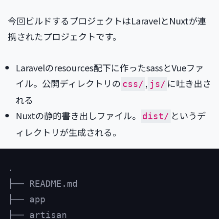
今回ビルドするプロジェクトはLaravelとNuxtが連
携されたプロジェクトです。
Laravelのresources配下に作ったsassとVueファ
イル。公開ディレクトリの
,
に吐き出さ
css/
js/
れる
Nuxtの静的書き出しファイル。
というデ
dist/
ィレクトリが生成される。
.

├── README.md

├── app

├── artisan
