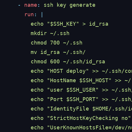
    -
 name
:
      run
: